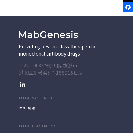
Providing best-in-class therapeutic
monoclonal antibody drugs
〒222-0033神奈川県横浜市
港北区新横浜3-7-18
SD18ビル
OUR SCIENCE
当社技術
OUR BUSINESS