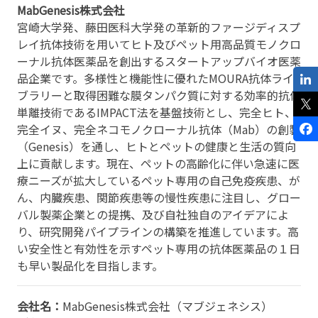
MabGenesis株式会社
宮崎大学発、藤田医科大学発の革新的ファージディスプ
レイ抗体技術を用いてヒト及びペット用高品質モノクロ
ーナル抗体医薬品を創出するスタートアップバイオ医薬
品企業です。多様性と機能性に優れたMOURA抗体ライ
ブラリーと取得困難な膜タンパク質に対する効率的抗体
単離技術であるIMPACT法を基盤技術とし、完全ヒト、
完全イヌ、完全ネコモノクローナル抗体（Mab）の創製
（Genesis）を通し、ヒトとペットの健康と生活の質向
上に貢献します。現在、ペットの高齢化に伴い急速に医
療ニーズが拡大しているペット専用の自己免疫疾患、が
ん、内臓疾患、関節疾患等の慢性疾患に注目し、グロー
バル製薬企業との提携、及び自社独自のアイデアによ
り、研究開発パイプラインの構築を推進しています。高
い安全性と有効性を示すペット専用の抗体医薬品の１日
も早い製品化を目指します。
会社名：
MabGenesis株式会社（マブジェネシス）