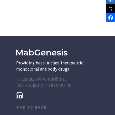
Providing best-in-class therapeutic
monoclonal antibody drugs
〒222-0033神奈川県横浜市
港北区新横浜3-7-18
SD18ビル
OUR SCIENCE